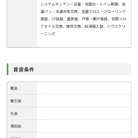
システムキッチン・浴室・洗面台・トイレ新調、洗
濯パン・洗濯水栓交換、全面クロス・フローリング
張替、CF貼替、畳表替、戸襖・網戸張替、玄関フロ
アタイル交換、建具交換、給湯器入替、ハウスクリ
ーニング
賃貸条件
敷金
‐
敷引金
‐
礼金
‐
償却金
‐