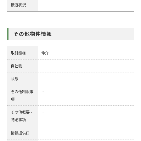
接道状況
‐
その他物件情報
取引態様
仲介
自社物
‐
状態
‐
その他制限事
‐
項
その他概要・
‐
特記事項
情報提供日
‐