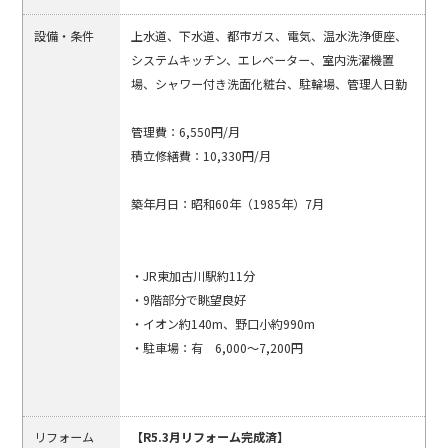
設備・条件
上水道、下水道、都市ガス、電気、温水洗浄便座、
システムキッチン、エレベーター、室内洗濯機置
場、シャワー付き洗面化粧台、駐輪場、管理人日勤
管理費：6,550円/月
積立修繕費：10,330円/月
築年月日：昭和60年（1985年）7月
・JR東加古川駅約11分
・9階部分で眺望良好
・イオン約140m、野口小約990m
・駐車場：有 6,000～7,200円
リフォーム
【R5.3月リフォーム完成済】