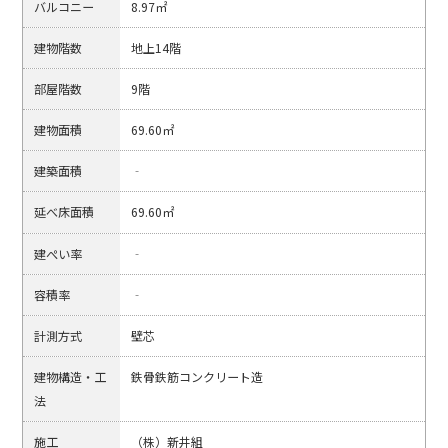
バルコニー
8.97㎡
建物階数
地上14階
部屋階数
9階
建物面積
69.60㎡
建築面積
‐
延べ床面積
69.60㎡
建ぺい率
‐
容積率
‐
計測方式
壁芯
建物構造・工
鉄骨鉄筋コンクリート造
法
施工
（株）新井組