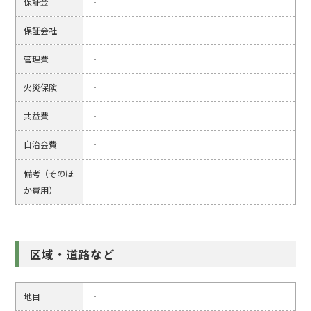
保証金
‐
保証会社
‐
管理費
‐
火災保険
‐
共益費
‐
自治会費
‐
備考（そのほ
‐
か費用）
区域・道路など
地目
‐