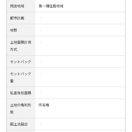
用途地域
第一種住居地域
都市計画
‐
地勢
‐
土地面積計測
‐
方式
セットバック
‐
セットバック
‐
量
私道負担面積
‐
土地の権利形
所有権
態
国土法届出
‐