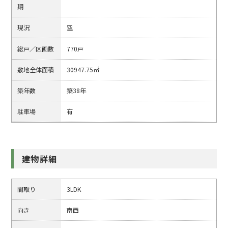
期
現況
空
総戸／区画数
770戸
敷地全体面積
30947.75㎡
築年数
築38年
駐車場
有
建物詳細
間取り
3LDK
向き
南西