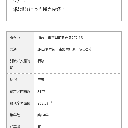
6階部分につき採光良好！
所在地
加古川市平岡町新在家272-13
交通
JR山陽本線 東加古川駅 徒歩2分
引渡／入居時
相談
期
現況
空家
総戸／区画数
31戸
敷地全体面積
793.13㎡
築年数
築14年
駐車場
有