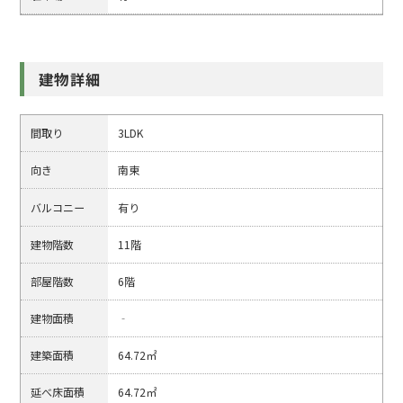
建物詳細
間取り
3LDK
向き
南東
バルコニー
有り
建物階数
11階
部屋階数
6階
建物面積
‐
建築面積
64.72㎡
延べ床面積
64.72㎡