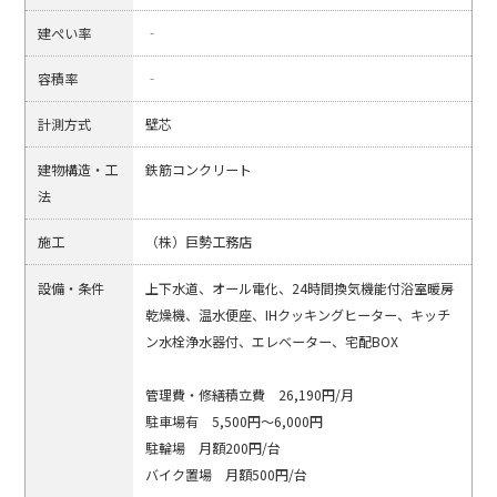
建ぺい率
‐
容積率
‐
計測方式
壁芯
建物構造・工
鉄筋コンクリート
法
施工
（株）巨勢工務店
設備・条件
上下水道、オール電化、24時間換気機能付浴室暖房
乾燥機、温水便座、IHクッキングヒーター、キッチ
ン水栓浄水器付、エレベーター、宅配BOX
管理費・修繕積立費 26,190円/月
駐車場有 5,500円～6,000円
駐輪場 月額200円/台
バイク置場 月額500円/台