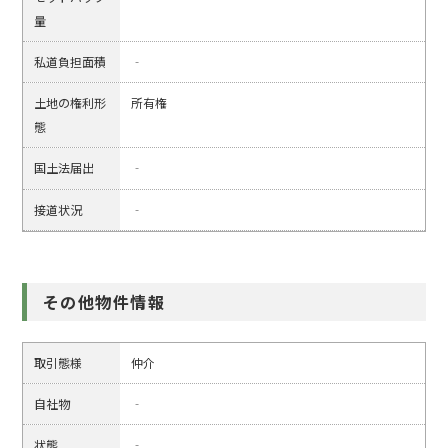
量
私道負担面積
‐
土地の権利形
所有権
態
国土法届出
‐
接道状況
‐
その他物件情報
取引態様
仲介
自社物
‐
状態
‐