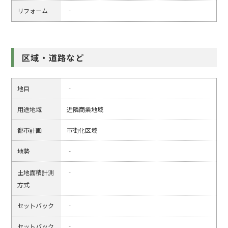
リフォーム
‐
区域・道路など
地目
‐
用途地域
近隣商業地域
都市計画
市街化区域
地勢
‐
土地面積計測
‐
方式
セットバック
‐
セットバック
‐