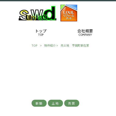
トップ
会社概要
TOP
COMPANY
TOP
>
物件紹介
>
売土地 平岡町新在家
新築
土地
売買