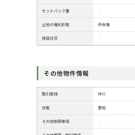
セットバック量
‐
土地の権利形態
所有権
接道状況
‐
その他物件情報
取引態様
仲介
状態
更地
その他制限事項
‐