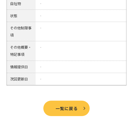
自社物
‐
状態
‐
その他制限事
‐
項
その他概要・
‐
特記事項
情報提供日
‐
次回更新日
‐
一覧に戻る