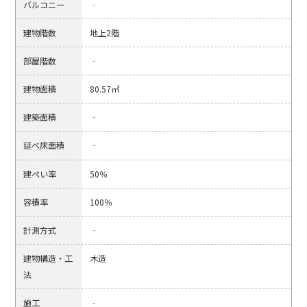
バルコニー
‐
建物階数
地上2階
部屋階数
‐
建物面積
80.57㎡
建築面積
‐
延べ床面積
‐
建ぺい率
50％
容積率
100％
計測方式
‐
建物構造・工
木造
法
施工
‐