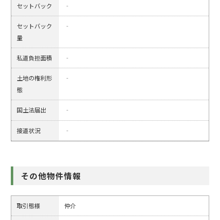
セットバック
‐
セットバック
‐
量
私道負担面積
‐
土地の権利形
‐
態
国土法届出
‐
接道状況
‐
その他物件情報
取引態様
仲介