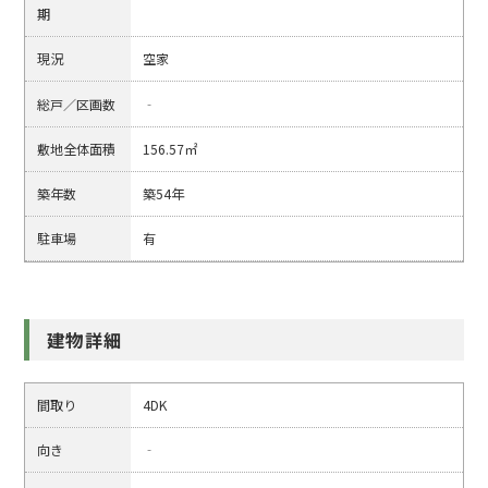
期
現況
空家
総戸／区画数
‐
敷地全体面積
156.57㎡
築年数
築54年
駐車場
有
建物詳細
間取り
4DK
向き
‐