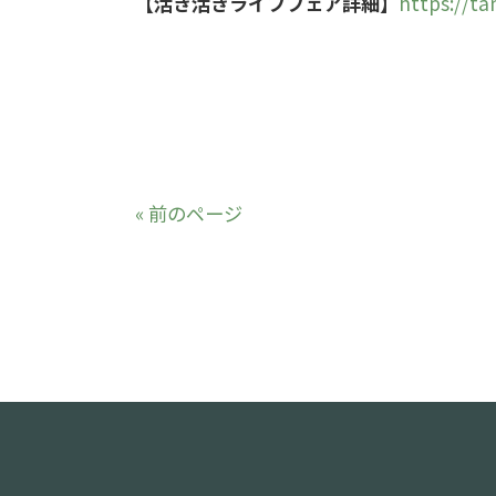
【活き活きライフフェア詳細】
https://t
« 前のページ