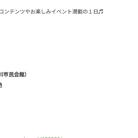
るコンテンツやお楽しみイベント満載の１日♬
川市民会館）
地
）